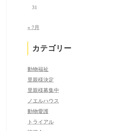
31
« 7月
カテゴリー
動物福祉
里親様決定
里親様募集中
ノエルハウス
動物愛護
トライアル