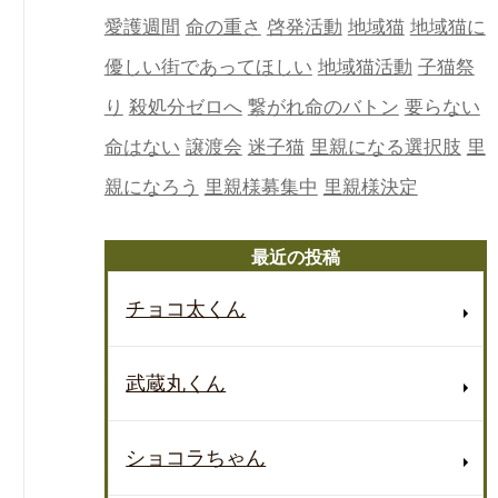
愛護週間
命の重さ
啓発活動
地域猫
地域猫に
優しい街であってほしい
地域猫活動
子猫祭
り
殺処分ゼロへ
繋がれ命のバトン
要らない
命はない
譲渡会
迷子猫
里親になる選択肢
里
親になろう
里親様募集中
里親様決定
最近の投稿
チョコ太くん
武蔵丸くん
ショコラちゃん