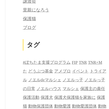
譲渡会
里親になろう
保護猫
ブログ
タグ
#ぽちたま支援プログラム
FIP
TNR
TNR+M
た
どうぶつ基金
アメブロ
イベント
トライア
ル
ノエルdeマルシェ
ノエルっ子
ノエルっ子
の日常
ノエルハウス
マルシェ
保護主の責任
保護活動
保護犬
保護犬保護猫を家族に
保護
猫
動物保護団体
動物愛護
動物愛護団体
動物