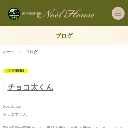
ホーム
ブログ
里親募集の犬猫ちゃん
ホーム
ブログ
里親希望者さまへ
2026/08/04
ご支援・ボランティア
チョコ太くん
ずっとうちの子預かり制度
NoëlHouse
チョコ太くん
ブログ