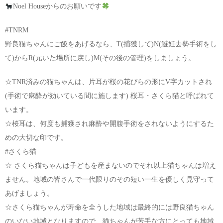
Noel Houseからのお願いです
#TNRM
野良猫ちゃんにご飯をあげるなら、T(捕獲して)N(避妊去勢手術をし
て)からR(元いた場所に戻し)M(その後の管理)をしましょう。
☆TNR済みの猫ちゃんは、片耳が桜の花びらの形にV字カットされ
(手術で麻酔が効いている間に施します) 桜耳・さくら猫と呼ばれて
います。
☆桜耳は、何度も捕獲され麻酔や開腹手術をされないようにするた
めの大切な印です。
#さくら猫
☆ さくら猫ちゃんは子どもを産まないのでそれ以上猫ちゃんは増え
ません。地域の皆さんで一代限りのその短い一生を優しく見守って
あげましょう。
☆さくら猫ちゃんが寿命を全うした地域は最終的には野良猫ちゃん
のいない地域となりますので、猫ちゃんが苦手な方にとっても地域