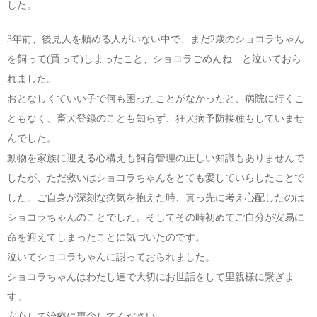
した。
3年前、後見人を頼める人がいない中で、まだ2歳のショコラちゃん
を飼って(買って)しまったこと、ショコラごめんね…と泣いておら
れました。
おとなしくていい子で何も困ったことがなかったと、病院に行くこ
ともなく、畜犬登録のことも知らず、狂犬病予防接種もしていませ
んでした。
動物を家族に迎える心構えも飼育管理の正しい知識もありませんで
したが、ただ救いはショコラちゃんをとても愛していらしたことで
した。ご自身が深刻な病気を抱えた時、真っ先に考え心配したのは
ショコラちゃんのことでした。そしてその時初めてご自分が安易に
命を迎えてしまったことに気づいたのです。
泣いてショコラちゃんに謝っておられました。
ショコラちゃんはわたし達で大切にお世話をして里親様に繋ぎま
す。
安心して治療に専念してください。