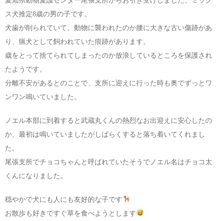
愛知県動物愛護センター尾張支所からお引き受けしました、ミック
お問い合わせ
ス犬推定8歳の男の子です。
犬歯が削られていて、動物に襲われたのか腰に大きな古い傷跡があ
り、猟犬として飼われていた痕跡があります。
歳をとって捨てられてしまったのか放浪しているところを保護され
たようです。
分離不安があるとのことで、支所に迎えに行った時も奥でずっとワ
ンワン鳴いていました。
ノエル本部に到着すると武蔵丸くんの熱烈なお出迎えに安心したの
か、最初は鳴いていましたがしばらくすると落ち着いてくれまし
た。
尾張支所でチョコちゃんと呼ばれていたそうでノエル名はチョコ太
くんになりました。
穏やかで犬にも人にも友好的な子です
お散歩も好きですぐ草を食べようとします