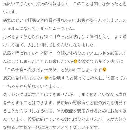
元飼い主さんから持病の情報はなく、このことは知らなかったと思
います。
病気のせいで肝臓など内臓が腫れるのでお腹が膨らんでしまいこの
フォルムになってしまったムーちゃん。
お水をよく飲む以外は特に目立った症状はなく体調も良く、よく遊
びよく寝て、人にも慣れて甘えん坊になりました。
武蔵と呼ばれていたと聞き、立派な体格なのでノエル名を武蔵丸く
んにしてしまったことも影響したのか
譲渡会でも多くの方々に
「この子食べ過ぎだよ〜笑笑」と笑われてしまいます
病気の副作用なんです
と説明すると笑ってごめんね、と言ってム
ーちゃんから離れていきます…。
クッシングは治すことはできませんが、うまく付き合いながら寿命
を全うすることはできます。糖尿病や腎臓病など他の病気を併発す
ることが命取りになるので、体の機能を安定させるためにお薬を飲
んでいます。投薬は続けていかなければなりませんが、人が大好き
な明るい性格で一緒に過ごすととても楽しい子です。