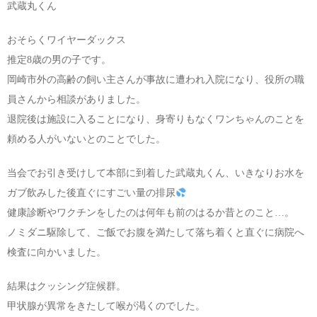
武蔵丸くん
おそらくワイヤーダックス
推定8歳の男の子です。
岡崎市外の高齢の飼い主さんが事故に遭われ入院になり、役所の職
員さんから相談がありました。
退院後は施設に入ることになり、身寄りもなくワンちゃんのことを
頼める人がいないとのことでした。
当会でお引き受けして本部に到着した武蔵丸くん、いきなりお水を
ガブ飲みした後直ぐにすごい量の排尿
健康診断やワクチンをしたのは何年も前のはるか昔とのこと…。
ノミダニ駆除して、ご飯でお腹を満たして落ち着くと直ぐに病院へ
検査に向かいました。
結果はクッシング症候群。
甲状腺が異常をきたして喉が渇くのでした。