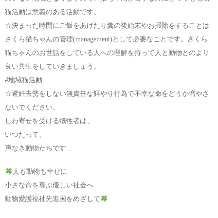
猫活動は意義のある活動です。
☆決まった時間にご飯をあげたり糞の後始末やお掃除をすることは
さくら猫ちゃんの管理(management)として必要なことです。さくら
猫ちゃんのお世話をしている人への理解を持って人と動物とのより
良い共生をしていきましょう。
#地域猫活動
☆避妊去勢をしない無責任な餌やり行為で不幸な命をどうか増やさ
ないでください。
しわ寄せを受ける犠牲者は、
いつだって、
声なき動物たちです…
人も動物も幸せに
小さな命を尊ぶ優しい社会へ
動物愛護福祉先進国をめざして