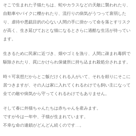
そこで生まれた子猫たちは、蛇やカラスなどの天敵に襲われたり、
自動車やバイクに轢かれたり、流行りの病気がうつって衰弱した
り、虐待や悪戯目的の心ない人間の手に掛かって命を落とすリスク
が高く、生き延びておとな猫になるとさらに過酷な生活が待ってい
ます。
生きるために民家に近づき、畑やゴミを漁り、人間に疎まれ毒餌で
駆除されたり、罠にかけられ保健所に持ち込まれ殺処分されます。
時々可哀想だからとご飯だけくれる人がいて、それを頼りにそこに
居つきますが、その人は家に入れてくれるわけでも飼い主になって
全ての敵や病気から守ってくれるわけでもありません。
そして春に外猫ちゃんたちは赤ちゃんを産みます。
ですが今は一年中、子猫が生まれています。
不幸な命の連鎖がどんどん続くのです…。