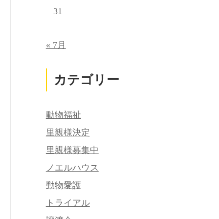
31
« 7月
カテゴリー
動物福祉
里親様決定
里親様募集中
ノエルハウス
動物愛護
トライアル