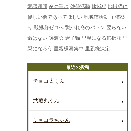
愛護週間
命の重さ
啓発活動
地域猫
地域猫に
優しい街であってほしい
地域猫活動
子猫祭
り
殺処分ゼロへ
繋がれ命のバトン
要らない
命はない
譲渡会
迷子猫
里親になる選択肢
里
親になろう
里親様募集中
里親様決定
最近の投稿
チョコ太くん
武蔵丸くん
ショコラちゃん