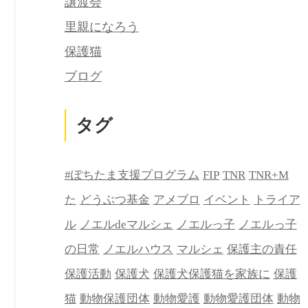
譲渡会
里親になろう
保護猫
ブログ
タグ
#ぽちたま支援プログラム
FIP
TNR
TNR+M
た
どうぶつ基金
アメブロ
イベント
トライア
ル
ノエルdeマルシェ
ノエルっ子
ノエルっ子
の日常
ノエルハウス
マルシェ
保護主の責任
保護活動
保護犬
保護犬保護猫を家族に
保護
猫
動物保護団体
動物愛護
動物愛護団体
動物