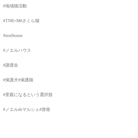
#地域猫活動
#TNR+M#さくら猫
#noelhouse
#ノエルハウス
#譲渡会
#保護犬#保護猫
#里親になるという選択肢
#ノエルdeマルシェ#啓発