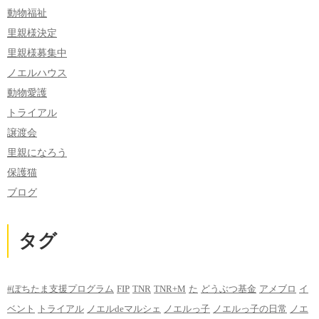
動物福祉
里親様決定
里親様募集中
ノエルハウス
動物愛護
トライアル
譲渡会
里親になろう
保護猫
ブログ
タグ
#ぽちたま支援プログラム
FIP
TNR
TNR+M
た
どうぶつ基金
アメブロ
イ
ベント
トライアル
ノエルdeマルシェ
ノエルっ子
ノエルっ子の日常
ノエ