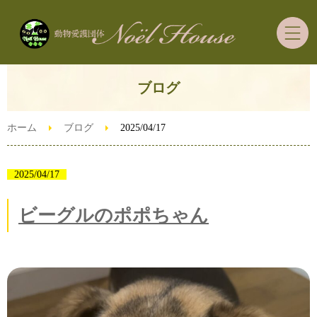
ブログ
ホーム
里親募集の犬猫ちゃん
ホーム
ブログ
2025/04/17
里親希望者さまへ
2025/04/17
ビーグルのポポちゃん
ご支援・ボランティア
ずっとうちの子預かり制度
ブログ