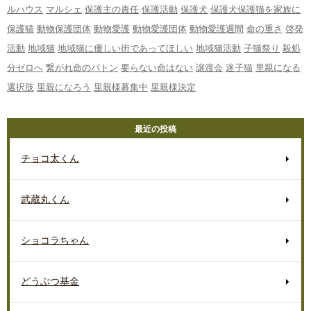
ルハウス
マルシェ
保護主の責任
保護活動
保護犬
保護犬保護猫を家族に
保護猫
動物保護団体
動物愛護
動物愛護団体
動物愛護週間
命の重さ
啓発
活動
地域猫
地域猫に優しい街であってほしい
地域猫活動
子猫祭り
殺処
分ゼロへ
繋がれ命のバトン
要らない命はない
譲渡会
迷子猫
里親になる
選択肢
里親になろう
里親様募集中
里親様決定
最近の投稿
チョコ太くん
武蔵丸くん
ショコラちゃん
どうぶつ基金