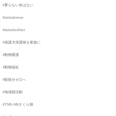
#要らない命はない
#animalrescue
#animalwelfare
#保護犬保護猫を家族に
#動物愛護
#動物福祉
#殺処分ゼロへ
#地域猫活動
#TNR+M#さくら猫