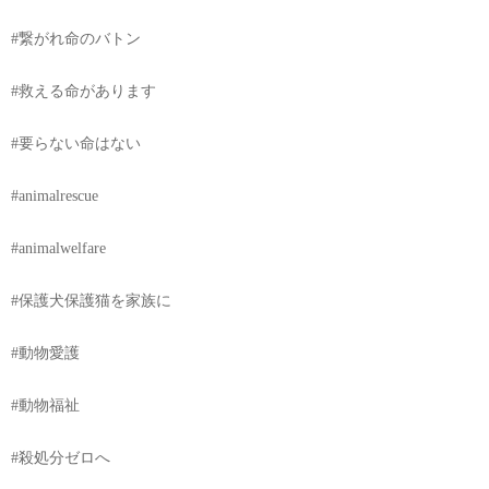
#繋がれ命のバトン
#救える命があります
#要らない命はない
#animalrescue
#animalwelfare
#保護犬保護猫を家族に
#動物愛護
#動物福祉
#殺処分ゼロへ