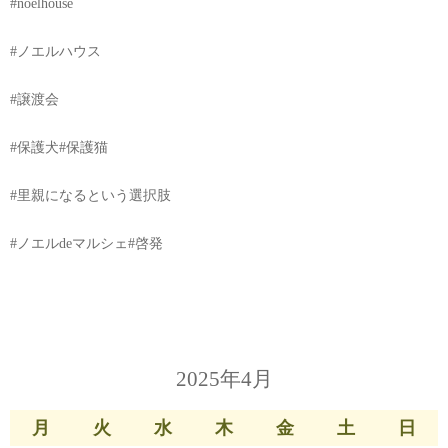
#noelhouse
#ノエルハウス
#譲渡会
#保護犬#保護猫
#里親になるという選択肢
#ノエルdeマルシェ#啓発
2025年4月
月
火
水
木
金
土
日