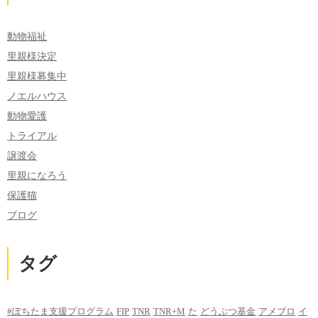
動物福祉
里親様決定
里親様募集中
ノエルハウス
動物愛護
トライアル
譲渡会
里親になろう
保護猫
ブログ
タグ
#ぽちたま支援プログラム
FIP
TNR
TNR+M
た
どうぶつ基金
アメブロ
イ