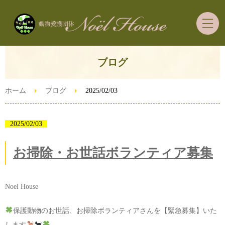
ブログ
ホーム
里親募集の犬猫ちゃん
ホーム
ブログ
2025/02/03
里親希望者さまへ
2025/02/03
お掃除・お世話ボランティア募集
ご支援・ボランティア
ずっとうちの子預かり制度
Noel House
ブログ
保護動物のお世話、お掃除ボランティアさんを【緊急募集】いた
します