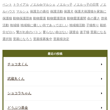
ベント
トライアル
ノエルdeマルシェ
ノエルっ子
ノエルっ子の日常
ノエ
ルハウス
マルシェ
保護主の責任
保護活動
保護犬
保護犬保護猫を家族に
保護猫
動物保護団体
動物愛護
動物愛護団体
動物愛護週間
命の重さ
啓発
活動
地域猫
地域猫に優しい街であってほしい
地域猫活動
子猫祭り
殺処
分ゼロへ
繋がれ命のバトン
要らない命はない
譲渡会
迷子猫
里親になる
選択肢
里親になろう
里親様募集中
里親様決定
最近の投稿
チョコ太くん
武蔵丸くん
ショコラちゃん
どうぶつ基金