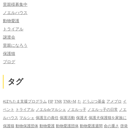
里親様募集中
ノエルハウス
動物愛護
トライアル
譲渡会
里親になろう
保護猫
ブログ
タグ
#ぽちたま支援プログラム
FIP
TNR
TNR+M
た
どうぶつ基金
アメブロ
イ
ベント
トライアル
ノエルdeマルシェ
ノエルっ子
ノエルっ子の日常
ノエ
ルハウス
マルシェ
保護主の責任
保護活動
保護犬
保護犬保護猫を家族に
保護猫
動物保護団体
動物愛護
動物愛護団体
動物愛護週間
命の重さ
啓発