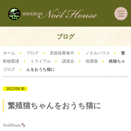
ホーム
ブログ
里親募集の犬猫ちゃん
ホーム
ブログ
里親様募集中
ノエルハウス
繁
動物愛護
トライアル
譲渡会
保護猫
殖猫ちゃ
ブログ
んをおうち猫に
里親希望者さまへ
ご支援・ボランティア
2022/09/30
繁殖猫ちゃんをおうち猫に
ずっとうちの子預かり制度
ブログ
NoëlHouse