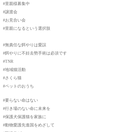
#里親様募集中
#譲渡会
#お見合い会
#里親になるという選択肢
#無責任な餌やりは愛誤
#餌やりに不妊去勢手術は必須です
#TNR
#地域猫活動
#さくら猫
#ペットのおうち
#要らない命はない
#行き場のない命に未来を
#保護犬保護猫を家族に
#動物愛護先進国をめざして