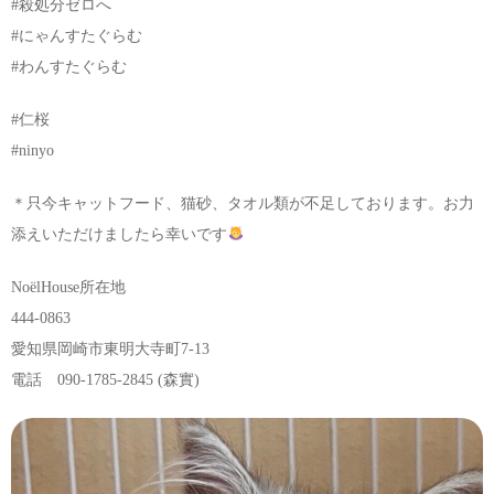
#殺処分ゼロへ
#にゃんすたぐらむ
#わんすたぐらむ
#仁桜
#ninyo
＊只今キャットフード、猫砂、タオル類が不足しております。お力
添えいただけましたら幸いです
NoëlHouse所在地
444-0863
愛知県岡崎市東明大寺町7-13
電話 090-1785-2845 (森實)