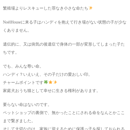
お問い合わせ
繁殖場よりレスキューした罪なき小さな命たち
NoëlHouseに来る子はハンディを抱えて行き場がない状態の子が少な
くありません。
遺伝的に、又は病気の後遺症で身体の一部が変形してしまった子た
ちです。
でも、みんな尊い命。
ハンディ？いえいえ、その子だけの愛おしい印。
チャームポイントです
家庭犬おうち猫として幸せに生きる権利があります。
要らない命はないのです。
ペットショップの裏側で、無かったことにされる命をなんとかここ
まで繋ぎました。
そして大切なのは、家族に迎えるために保護っ子を探しておられる