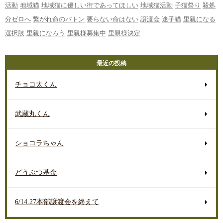
活動
地域猫
地域猫に優しい街であってほしい
地域猫活動
子猫祭り
殺処
分ゼロへ
繋がれ命のバトン
要らない命はない
譲渡会
迷子猫
里親になる
選択肢
里親になろう
里親様募集中
里親様決定
最近の投稿
チョコ太くん
武蔵丸くん
ショコラちゃん
どうぶつ基金
6/14.27本部譲渡会を終えて