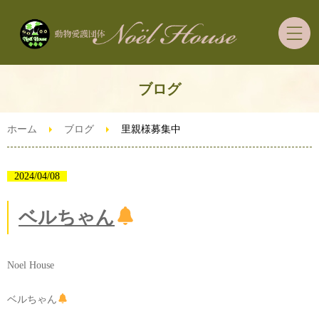
ホーム
ブログ
里親募集の犬猫ちゃん
ホーム
ブログ
里親様募集中
里親希望者さまへ
2024/04/08
ご支援・ボランティア
ベルちゃん
ずっとうちの子預かり制度
Noel House
ブログ
ベルちゃん