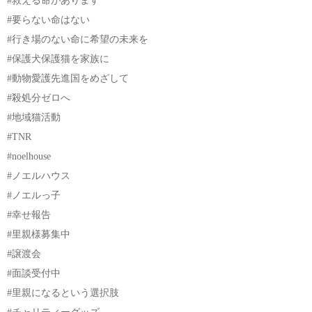
#救える命があります
#要らない命はない
#行き場のない命に希望の未来を
#保護犬保護猫を家族に
#動物愛護先進国をめざして
#殺処分ゼロへ
#地域猫活動
#TNR
#noelhouse
#ノエルハウス
#ノエルっ子
#幸せ報告
#里親様募集中
#譲渡会
#面談受付中
#里親になるという選択肢