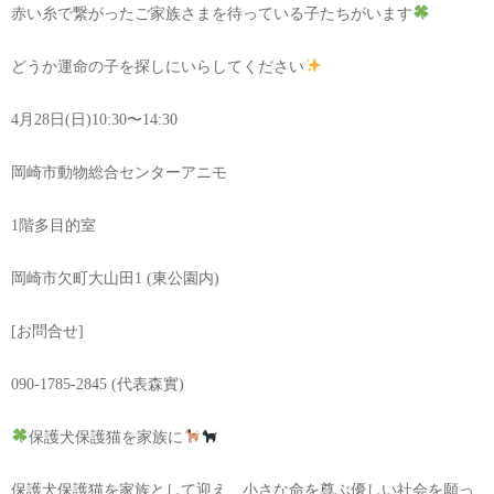
赤い糸で繋がったご家族さまを待っている子たちがいます
どうか運命の子を探しにいらしてください
4月28日(日)10:30〜14:30
岡崎市動物総合センターアニモ
1階多目的室
岡崎市欠町大山田1 (東公園内)
[お問合せ]
090-1785-2845 (代表森實)
保護犬保護猫を家族に
保護犬保護猫を家族として迎え、小さな命を尊ぶ優しい社会を願っ