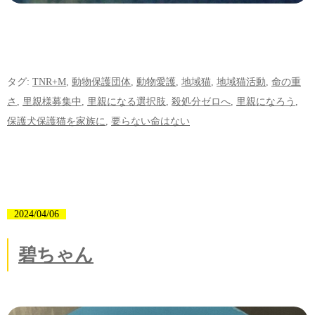
タグ:
TNR+M
,
動物保護団体
,
動物愛護
,
地域猫
,
地域猫活動
,
命の重
さ
,
里親様募集中
,
里親になる選択肢
,
殺処分ゼロへ
,
里親になろう
,
保護犬保護猫を家族に
,
要らない命はない
2024/04/06
碧ちゃん