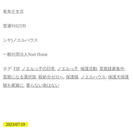
竜美丘支店
普通9102339
シヤ)ノエルハウス
一般社団法人Noel House
タグ:
FIP
,
ノエルっ子の日常
,
ノエルっ子
,
保護活動
,
里親様募集中
,
里親になる選択肢
,
殺処分ゼロへ
,
保護猫
,
ノエルハウス
,
保護犬保護
猫を家族に
,
要らない命はない
2023/07/19