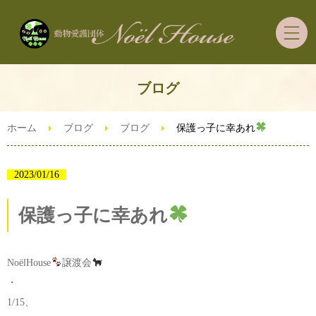
ホーム
ブログ
里親募集の犬猫ちゃん
ホーム
ブログ
ブログ
保護っ子に幸あれ
里親希望者さまへ
2023/01/16
ご支援・ボランティア
保護っ子に幸あれ
ずっとうちの子預かり制度
NoëlHouse
譲渡会
・
ブログ
1/15、