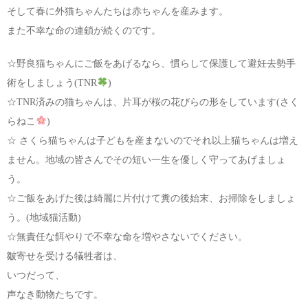
そして春に外猫ちゃんたちは赤ちゃんを産みます。
また不幸な命の連鎖が続くのです。
☆野良猫ちゃんにご飯をあげるなら、慣らして保護して避妊去勢手
術をしましょう(TNR
)
☆TNR済みの猫ちゃんは、片耳が桜の花びらの形をしています(さく
らねこ
)
☆ さくら猫ちゃんは子どもを産まないのでそれ以上猫ちゃんは増え
ません。地域の皆さんでその短い一生を優しく守ってあげましょ
う。
☆ご飯をあげた後は綺麗に片付けて糞の後始末、お掃除をしましょ
う。(地域猫活動)
☆無責任な餌やりで不幸な命を増やさないでください。
皺寄せを受ける犠牲者は、
いつだって、
声なき動物たちです。