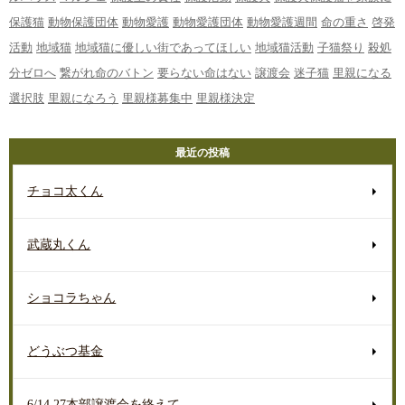
保護猫
動物保護団体
動物愛護
動物愛護団体
動物愛護週間
命の重さ
啓発
活動
地域猫
地域猫に優しい街であってほしい
地域猫活動
子猫祭り
殺処
分ゼロへ
繋がれ命のバトン
要らない命はない
譲渡会
迷子猫
里親になる
選択肢
里親になろう
里親様募集中
里親様決定
最近の投稿
チョコ太くん
武蔵丸くん
ショコラちゃん
どうぶつ基金
6/14.27本部譲渡会を終えて