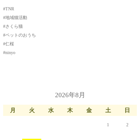
#TNR
#地域猫活動
#さくら猫
#ペットのおうち
#仁桜
#ninyo
2026年8月
月
火
水
木
金
土
日
1
2