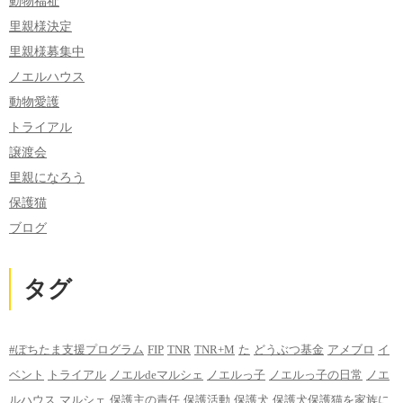
動物福祉
里親様決定
里親様募集中
ノエルハウス
動物愛護
トライアル
譲渡会
里親になろう
保護猫
ブログ
タグ
#ぽちたま支援プログラム
FIP
TNR
TNR+M
た
どうぶつ基金
アメブロ
イ
ベント
トライアル
ノエルdeマルシェ
ノエルっ子
ノエルっ子の日常
ノエ
ルハウス
マルシェ
保護主の責任
保護活動
保護犬
保護犬保護猫を家族に