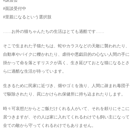
#譲渡会
#面談受付中
#里親になるという選択肢
……お外の猫ちゃんたちの生活はとても過酷です……
そこで生まれた子猫たちは、蛇やカラスなどの天敵に襲われたり、
自動車やバイクに轢かれたり、虐待や悪戯目的の心ない人間の手に
掛かって命を落とすリスクが高く、生き延びておとな猫になるとさ
らに過酷な生活が待っています。
生きるために民家に近づき、畑やゴミを漁り、人間に疎まれ毒団子
で駆除されたり、罠にかけられ保健所に持ち込まれたりします。
時々可哀想だからとご飯だけくれる人がいて、それを頼りにそこに
居つきますが、その人は家に入れてくれるわけでも飼い主になって
全ての敵から守ってくれるわけでもありません。