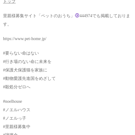
トップ
里親様募集サイト「ペットのおうち」
444974でも掲載しておりま
す。
https://www.pet-home.jp/
#要らない命はない
#行き場のない命に未来を
#保護犬保護猫を家族に
#動物愛護先進国をめざして
#殺処分ゼロへ
#noelhouse
#ノエルハウス
#ノエルっ子
#里親様募集中