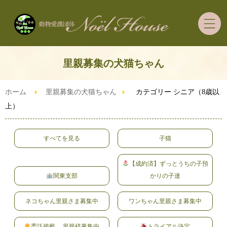
ホーム
里親募集の犬猫ちゃん
里親募集の犬猫ちゃん
ホーム
里親募集の犬猫ちゃん
カテゴリー シニア（8歳以
上）
里親希望者さまへ
すべてを見る
子猫
ご支援・ボランティア
【成約済】ずっとうちの子預
関東支部
かりの子達
ずっとうちの子預かり制度
ネコちゃん里親さま募集中
ワンちゃん里親さま募集中
ブログ
委託掲載 里親様募集中
トライアル決定