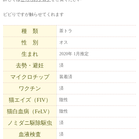
ビビりですが触らせてくれます
種 類
茶トラ
性 別
オス
生まれ
2020年 1月推定
去勢・避妊
済
マイクロチップ
装着済
ワクチン
済
猫エイズ（FIV）
陰性
猫白血病（FeLV）
陰性
ノミダニ駆除駆虫
済
血液検査
済