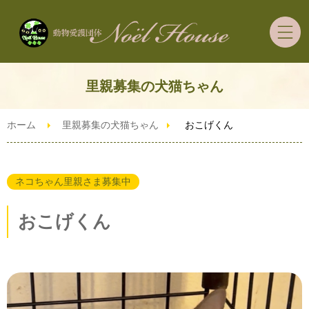
ホーム
里親募集の犬猫ちゃん
里親募集の犬猫ちゃん
ホーム
里親募集の犬猫ちゃん
おこげくん
里親希望者さまへ
ネコちゃん里親さま募集中
ご支援・ボランティア
おこげくん
ずっとうちの子預かり制度
ブログ