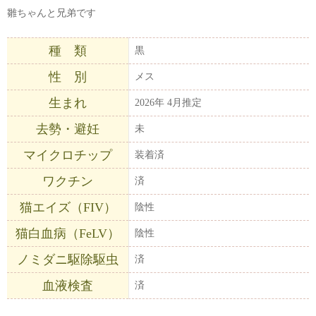
雛ちゃんと兄弟です
種 類
黒
性 別
メス
生まれ
2026年 4月推定
去勢・避妊
未
マイクロチップ
装着済
ワクチン
済
猫エイズ（FIV）
陰性
猫白血病（FeLV）
陰性
ノミダニ駆除駆虫
済
血液検査
済