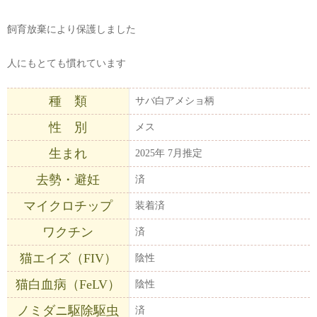
飼育放棄により保護しました
人にもとても慣れています
種 類
サバ白アメショ柄
性 別
メス
生まれ
2025年 7月推定
去勢・避妊
済
マイクロチップ
装着済
ワクチン
済
猫エイズ（FIV）
陰性
猫白血病（FeLV）
陰性
ノミダニ駆除駆虫
済